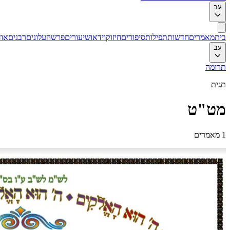
עב
בית
מאמרים
חדשות
תפילות
סיפורים
חיזוק
וידאו
שיעורים
פרשה
עלונים
רבנים
אוד
עב
תרומה
תגית
מט"ט
1
מאמרים