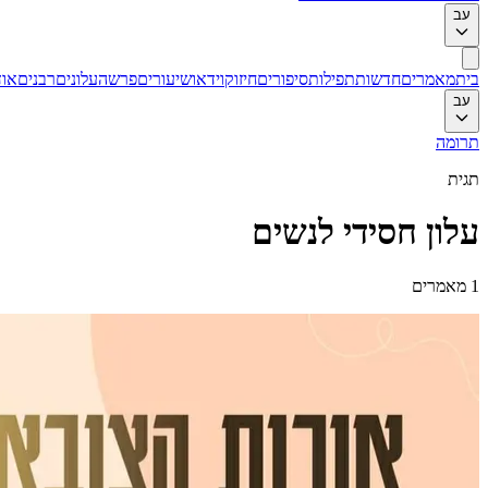
עב
בית
מאמרים
חדשות
תפילות
סיפורים
חיזוק
וידאו
שיעורים
פרשה
עלונים
רבנים
אוד
עב
תרומה
תגית
עלון חסידי לנשים
1
מאמרים