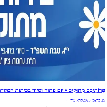
פֵּרוֹתֵיכֶם מְתוּקִים • יום פתוח וסיור בכיתות ה
25 בדצמ׳ 2023
קרא עוד ←