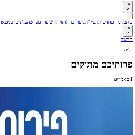
עב
בית
מאמרים
חדשות
תפילות
סיפורים
חיזוק
וידאו
שיעורים
פרשה
עלונים
רבנים
אוד
עב
תרומה
תגית
פרותיכם מתוקים
1
מאמרים