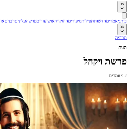
עב
בית
מאמרים
חדשות
תפילות
סיפורים
חיזוק
וידאו
שיעורים
פרשה
עלונים
רבנים
אוד
עב
תרומה
תגית
פרשת ויקהל
2
מאמרים