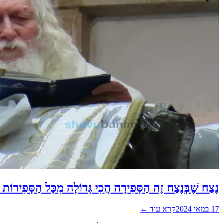
נֶצַח שֶׁבְּנֶצַח זֶה הַסְּפִירָה הֲכִי גְּדוֹלָה מִכָּל הַסְּפִירו
17 במאי 2024
קרא עוד ←