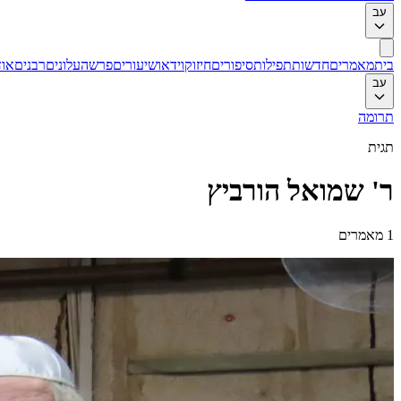
עב
בית
מאמרים
חדשות
תפילות
סיפורים
חיזוק
וידאו
שיעורים
פרשה
עלונים
רבנים
אוד
עב
תרומה
תגית
ר' שמואל הורביץ
1
מאמרים