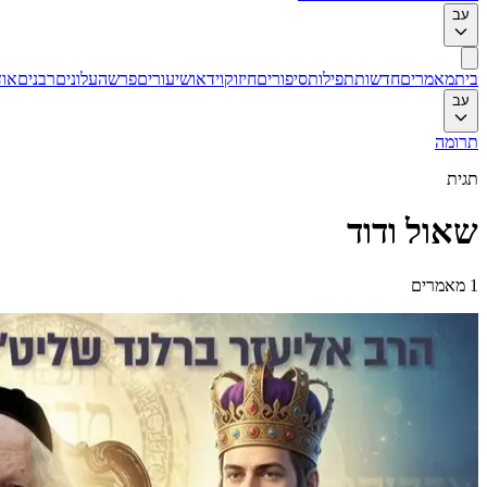
עב
בית
מאמרים
חדשות
תפילות
סיפורים
חיזוק
וידאו
שיעורים
פרשה
עלונים
רבנים
אוד
עב
תרומה
תגית
שאול ודוד
1
מאמרים