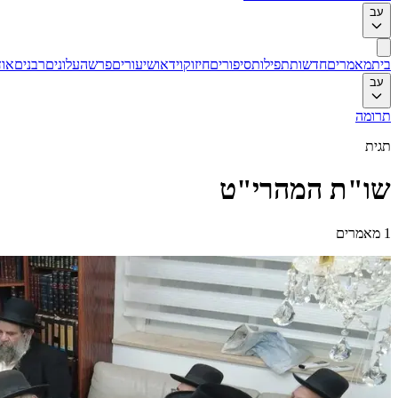
עב
בית
מאמרים
חדשות
תפילות
סיפורים
חיזוק
וידאו
שיעורים
פרשה
עלונים
רבנים
אוד
עב
תרומה
תגית
שו"ת המהרי"ט
1
מאמרים