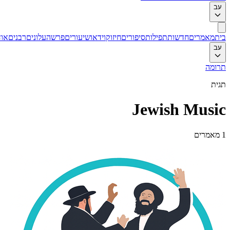
עב
בית
מאמרים
חדשות
תפילות
סיפורים
חיזוק
וידאו
שיעורים
פרשה
עלונים
רבנים
אוד
עב
תרומה
תגית
Jewish Music
1
מאמרים