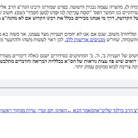
וָּשֵׁעַ" (ירמיה ל), מהצרה עצמה נבנית הישועה. בפרט שמורינו ורבינו הגה"צ ה
היה רצון שיתקיים בנו המשך הפס' "קוּמָה עֶזְרָתָה לָּנוּ וּפְדֵנוּ לְמַעַן חַסְדֶּךָ"
סה של הקדושה, דרך מי אנחנו מכירים בכלל את רבינו הקדוש אם לא מהגה"צ 
 וסליחות! משום, שגם אם אנו לא יוזמים תעניות מצד עצמנו, אך כשזה בא מ
 והשכחה, שחו"ש
מכניסים אדישות ללב
, לכן ראוי לעשות משהו ולהתנער מ
ים של תעניות ב', ה', ב' המתוקנים בסידורים ישנם כאלה דיבורים מעורר
רואים שיש פה עצות נוראות של הס"א בכלליות הבריאה והדברים מתלבשים 
 הזעקה צריכה לבוא ממקום עמוק יותר.
"צ הרב ברלנד שליט"א
המאמר הבא
←
האזינו: חם וטרי, עדות ממקור ראשון