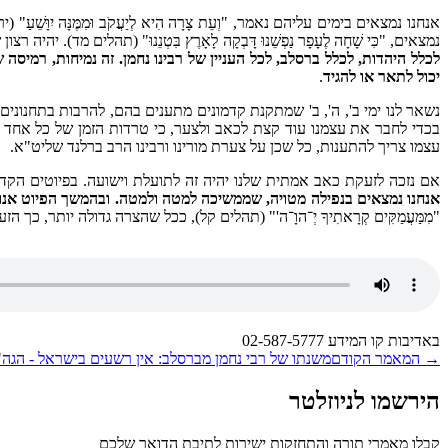
אנחנו נמצאים בימים עליהם נאמר, "וְעֵת צָרָה הִיא לְיַעֲקֹב וּמִמֶּנָּה יִ
נמצאים, "כִּי שָׁחָה לֶעָפָר נַפְשֵׁנוּ דָּבְקָה לָאָרֶץ בִּטְנֵנוּ" (תהלים מד). י
לכלל היהדות, לכלל ברסלב, לכל העניין של רבינו נחמן. זה נמיחות, רמי
יכול לתאר או להגיד
.
נשאר לנו ימי ב', ה', ב' שמתקנת קדמונים מתענים בהם, להרבות בתחנונים
בכדי לחבר את עצמנו עוד קצת לכאב ולצער, כי טרדות הזמן של כל אחד
עצמו צריך להתענות, כל שכן על צערת מורינו ורבינו הרב ברלנד שליט"א.
אם נזכה לזעקת כאב אמתית שלנו יהיה זה לתועלת וישועה. בפיוטים הקדוש
אנחנו נמצאים בנפילה מטויה, שממשיכה למטה ולמטה. ובהמשך הפיוט אנו 
"מִמַּעֲמַקִּים קְרָאתִיךָ יְ־הוָ־ה'" (תהלים קל), ככל שהצרה גדולה יותר, כך
באדיבות קו המידע 02-587-5777
→
המאמר הקודם
משנתו של רבי נחמן מברסלב: אין רשעים בישראל - הגה
הירשמו לניוזלטר
קבלו מאמרי תורה והתחזקות ישירות לתיבת הדואר שלכם