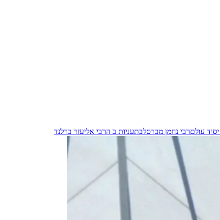
יסוד עולם
רבי נחמן מברסלב
תעניות ב ה
רבי אליעזר ברלנד