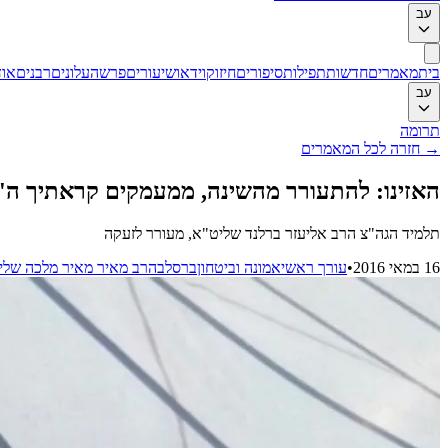
עב
בית
מאמרים
חדשות
תפילות
סיפורים
חיזוק
וידאו
שיעורים
פרשה
עלונים
רבנים
אוד
עב
תרומה
→
חזרה לכל המאמרים
האזינו: להתעורר מהשינה, ממעמקים קראתיך ה'
תלמיד הגה"צ הרב אליעזר ברלנד שליט"א, מעורר לזעקה
16 במאי 2016
•
עורך ראשי
אמונה וביטחון
ברסלב
הרב מאיר מאיר מלכה שלי