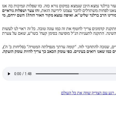
רב אליעזר ברלנד נמצא היכן שנמצא במקום נורא כזה. כזו שפלות ונמיכות בה אנו
 (שם). חשוב שאנו לפחות משתדלים לחבר עצמנו לידיעה הזאת,
זהו צער ושפלות נוראיים
מורינו הרב ברלנד שליט"א. ואיפה נמצא מקור האור הזה?! השם ירחם, מי
תקנת קדמונים צריך לחטוף את זה כמו עוגה טובה. כל זה ראוי לנו לעשות
השינה. התקנה לתעניות הנ"ל מופיעה בסימן קעח' בשו"ע, שאם על צערת
ים, שנזכה להתחבר לזה. "קומה עדתך מנפילתה המטויה" (סליחות ב' ה'),
כמו שאנו רואים בעיניים. כפי עומק הכאב כך צריך להיות עומק הזעקה.
. רגע עם הצדיק שווה את כל העולם