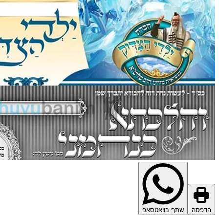
הדפסה
שתף בוואטסאפ