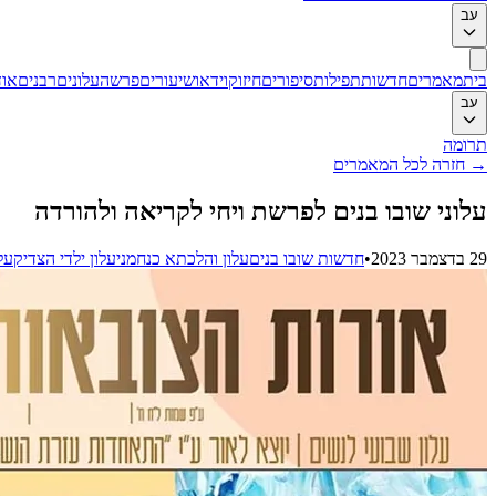
עב
בית
מאמרים
חדשות
תפילות
סיפורים
חיזוק
וידאו
שיעורים
פרשה
עלונים
רבנים
אוד
עב
תרומה
→
חזרה לכל המאמרים
עלוני שובו בנים לפרשת ויחי לקריאה ולהורדה
29 בדצמבר 2023
•
חדשות שובו בנים
עלון והלכתא כנחמני
עלון ילדי הצדיק
על