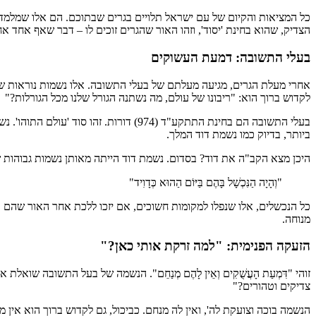
כל המציאות והקיום של עם ישראל תלויים בגרים שבתוכם. הם אלו שמלמדים
הצדיק, שהוא בחינת 'יסוד', וזהו האור שהגרים זוכים לו – דבר שאף אחד אחר
בעלי התשובה: דמעת העשוקים
אחרי מעלת הגרים, מגיעה מעלתם של בעלי התשובה. אלו נשמות נוראות שיש בה
לקדוש ברוך הוא: "ריבונו של עולם, מה נשתנה הגורל שלנו מכל הגורלות?"
בעלי התשובה הם בחינת התתקע"ד (974) ד
ביותר, בדיוק כמו נשמת דוד המלך.
היכן מצא הקב"ה את דוד? בסדום. נשמת דוד הייתה מאותן נשמות גבוהות שנ
"וְהָיָה הַנִּכְשָׁל בָּהֶם בַּיּוֹם הַהוּא כְּדָוִיד"
כל הנכשלים, אלו שנפלו למקומות חשוכים, אם יזכו ללכת אחר האור שהם 
מנוחה.
הזעקה הפנימית: "למה זרקת אותי כאן?"
זוהי "דִּמְעַת הָעֲשֻׁקִים וְאֵין לָהֶם מְנַחֵם". הנשמה של בעל התשובה 
צדיקים וטהורים?"
הנשמה בוכה וצועקת לה', ואין לה מנחם. כביכול, גם לקדוש ברוך הוא אין מ