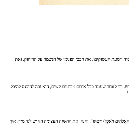
וד 'דמעת העשוקים', את הבכי הפנימי של הנשמה על הריחוק, ואת
נוש. רק לאחר שעמד בכל אותם מבחנים קשים, הוא זכה להיכנס להיכל
.
 וַיֹּאכְלוּ וַיִּשְׁתּוּ". והנה, את ההשגה העצומה הזו יש לגר מיד. איך