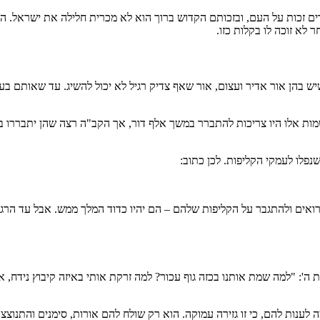
 זכות על העם, ובזכותם הקדוש ברוך הוא לא מכרית חלילה את ישראל. ה'עץ 
 לא זוכה לו בקלות כזו.
ן אור אדיר ועצום, אור שאף צדיק רגיל לא יכול להשיג. עד שאותם בעלי תשוב
ורות. זהו סוד 'עולם התוהו'. נשמות אלו היו צריכות להתברר במשך אלף דור, אך הקב"ה רצ
פלו לעמקי הקליפות. לכן כתוב:
רואים ולהתגבר על הקליפות שלהם – הם יהיו כדוד המלך ממש. אבל עד הרג
שואלת את ה': "למה שמת אותנו בכזה גוף עכור? למה זרקת אותי באיזה קיבוץ ניד
ה לענות להם, כי זו גזירה עמוקה. הוא רק שולח להם אורות, סימנים והתנוצצ