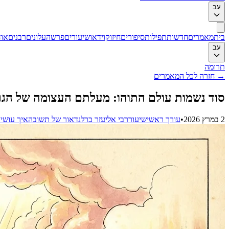
עב
בית
מאמרים
חדשות
תפילות
סיפורים
חיזוק
וידאו
שיעורים
פרשה
עלונים
רבנים
אוד
עב
תרומה
→
חזרה לכל המאמרים
סוד נשמות עולם התוהו: מעלתם העצומה של הגר
2 במרץ 2026
•
עורך ראשי
שיעור
רבי אליעזר ברלנד
אור של תשובה
איך עושי