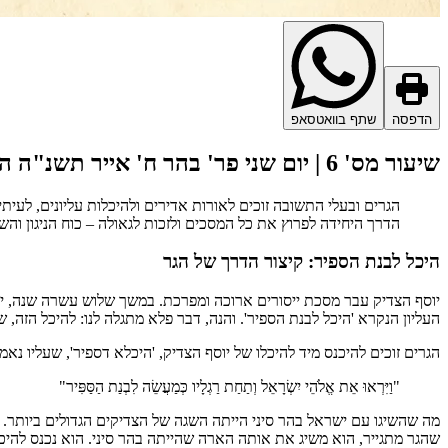
הדפסה
שתף בוואטסאפ
שיעור מס' 6 | יום שני פר' בהר ח' אייר תשנ"ה המשך ממס' 5
הגרים ובעלי התשובה זוכים לאורות אדירים ולהיכלות עליונים, לע
הדרך היחידה לפרוץ את כל המסכים ולזכות לגאולה – כוח הניגון והש
היכל לבנת הספיר: קיצור הדרך של הגר
יוסף הצדיק עבר מסכת ייסורים ארוכה ומפרכת. במשך שלוש עשרה שנה, יום
העליון הנקרא 'היכל לבנת הספיר'. והנה, דבר פלא מתגלה לנו: להיכל הזה, 
הגרים זוכים להיכנס מיד להיכלו של יוסף הצדיק, 'היכלא דספיר', שעליו נאמ
"וַיִּרְאוּ אֵת אֱלֹהֵי יִשְׂרָאֵל וְתַחַת רַגְלָיו כְּמַעֲשֵׂה לִבְנַת הַסַּפִּיר"
מה שהשיגו עם ישראל בהר סיני הייתה השגה של הצדיקים הגדולים ביותר. נדב ואביה
שהגר מתגייר, הוא משיג את אותה הארה שהייתה בהר סיני. הוא נכנס להיכ