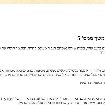
יתים ברגע אחד, בזכות שורש נשמתם הגבוה מעולם התוהו. המאמר חושף את ס
ירה.
 ולילה, הוא עמד בניסיונות קשים מנשוא, ניסיונות שהם למעלה מכוחות א
שיוסף עמל שנים כה רבות כדי להשיגו, נכנסים הגרים מיד ברגע שהם מתגיירים
ר במעמד הר סיני:
וא, משה ואהרון, זכו לראות את המראה הנורא הזה של "וַיֶּחֱזוּ אֶת הָאֱלֹהִים
ל הזה, משיג את האור הזה, שבכוחו תבוא הגאולה לעם ישראל.