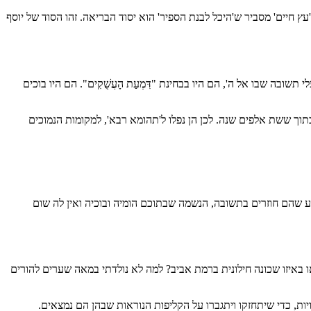
חיים' מסביר ש'היכל לבנת הספיר' הוא יסוד הבריאה. זהו הסוד של יוסף
ה שבו אל ה', הם היו בבחינת "דִּמְעַת הָעֲשֻׁקִים". הם היו בוכים
ה שהן יתבררו בתוך ששת אלפים שנה. לכן הן נפלו ל'תהומא רבא', למקומות הנמוכים
ע שהם חוזרים בתשובה, הנשמה שבתוכם הומיה ובוכיה ואין לה שום
ח, או באיזו שכונה חילונית ברמת אביב? למה לא נולדתי במאה שערים להורים
ויות, כדי שיתחזקו ויתגברו על הקליפות הנוראות שבהן הם נמצאים.