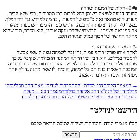
מעות וטהרה
וויה הגיעה לשיאה כשנתן החל לבכות בכי תמרורים, בכי שלא הכיר
ודו. הוא מתאר זאת כ"כוס של דמעות", בדומה למדרש על דוד המלך.
במשך 40 דקות רצופות הוא בכה, הרגיש כיצד הדמעות שוטפות ומנקות
 פניו ואת נשמתו. "הרגשתי שהרב מנקה אותי", הוא מספר, תוך שהוא
אר תחושה של זיכוך עמוק ופתיחת הלב.
 השמחה שאחרי הבכי
חר אותו פורקן רוחני עמוק, נתן זכה לשמחה עצומה שאי אפשר
סביר במילים. הוא הבין שזו הייתה המתנה האמיתית שקיבל על כך
ויתר על הממון ובחר להתחבר לצדיק. המבט הרחום של הרב והחוויה
זככת השאירו בו חותם בל יימחה, והוכיחו לו שאין מתנה גדולה יותר
תיחת הלב והתקרבות לאמת.
המאמר הקודם
צפו: סדרת "ההתקרבות לצדיק" מאת הרב תפילינסקי
למידיו של הגה"צ הרב אליעזר ברלנד
המאמר הבא
←
מעלת
תבודדות: עצות הצדיק בשיעורו של הרב תפילינסקי (חלק ג')
רשמו לניוזלטר
לו מאמרי תורה והתחזקות ישירות לתיבת הדואר שלכם
Website (leave blan
הרשמה