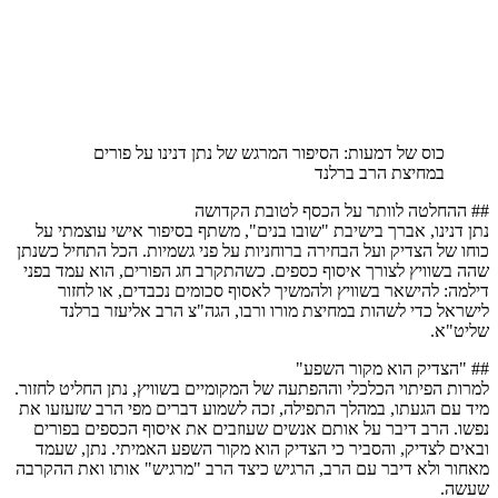
כוס של דמעות: הסיפור המרגש של נתן דנינו על פורים
במחיצת הרב ברלנד
 ההחלטה לוותר על הכסף לטובת הקדושה
ן דנינו, אברך בישיבת "שובו בנים", משתף בסיפור אישי עוצמתי על
חו של הצדיק ועל הבחירה ברוחניות על פני גשמיות. הכל התחיל כשנתן
ה בשוויץ לצורך איסוף כספים. כשהתקרב חג הפורים, הוא עמד בפני
למה: להישאר בשוויץ ולהמשיך לאסוף סכומים נכבדים, או לחזור
שראל כדי לשהות במחיצת מורו ורבו, הגה"צ הרב אליעזר ברלנד
יט"א.
 "הצדיק הוא מקור השפע"
רות הפיתוי הכלכלי וההפתעה של המקומיים בשוויץ, נתן החליט לחזור.
ד עם הגעתו, במהלך התפילה, זכה לשמוע דברים מפי הרב שזעזעו את
שו. הרב דיבר על אותם אנשים שעוזבים את איסוף הכספים בפורים
אים לצדיק, והסביר כי הצדיק הוא מקור השפע האמיתי. נתן, שעמד
חור ולא דיבר עם הרב, הרגיש כיצד הרב "מרגיש" אותו ואת ההקרבה
שה.