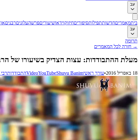
עב
בית
מאמרים
חדשות
תפילות
סיפורים
חיזוק
וידאו
שיעורים
פרשה
עלונים
רבנים
אוד
עב
תרומה
→
חזרה לכל המאמרים
מעלת ההתבודדות: עצות הצדיק בשיעורו של הרב ת
18 באפריל 2016
•
עורך ראשי
Shuvu Banim
YouTube
Video
התבודדות
רבי 