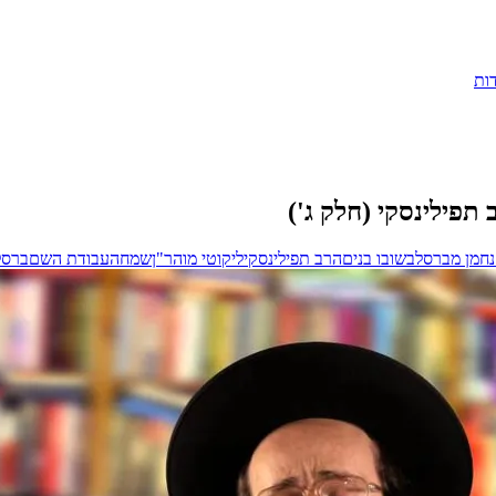
ות
פילינסקי (חלק ג')
נחמן מברסלב
שובו בנים
הרב תפילינסקי
ליקוטי מוהר"ן
שמחה
עבודת השם
ברסל