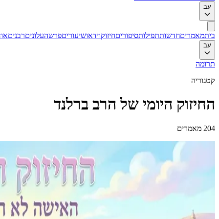
עב
בית
מאמרים
חדשות
תפילות
סיפורים
חיזוק
וידאו
שיעורים
פרשה
עלונים
רבנים
אוד
עב
תרומה
קטגוריה
החיזוק היומי של הרב ברלנד
204 מאמרים