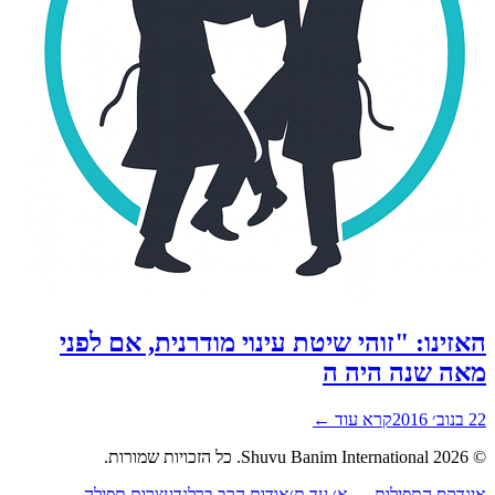
זינו: "זוהי שיטת עינוי מודרנית, אם לפני
ה שנה היה ה
201
קרא עוד ←
2026
Shuvu Banim International.
כל הזכויות שמורות.
נדקס התפילות — א׳ עד ת׳
אודות הרב ברלנד
עצרות תפילה