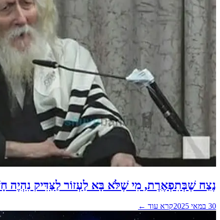
נֶצַח שֶׁבְּתִפְאֶרֶת, מִי שֶׁלֹּא בָּא לַעְזוֹר לַצַּדִּיק נִהְיֶה חָש
30 במאי 2025
קרא עוד ←