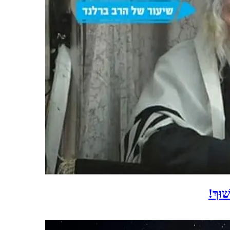
ׁוּךְ!