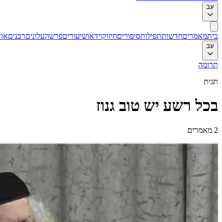
עב
בית
מאמרים
חדשות
תפילות
סיפורים
חיזוק
וידאו
שיעורים
פרשה
עלונים
רבנים
אוד
עב
תרומה
תגית
בכל רשע יש טוב גנוז
2
מאמרים