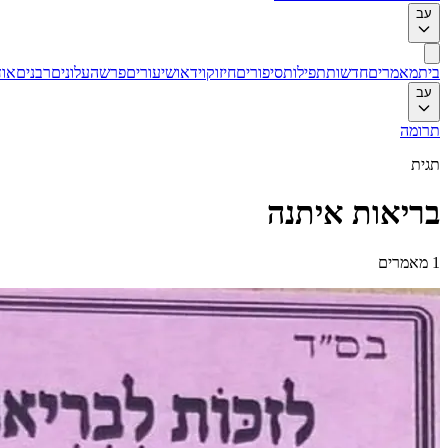
עב
בית
מאמרים
חדשות
תפילות
סיפורים
חיזוק
וידאו
שיעורים
פרשה
עלונים
רבנים
אוד
עב
תרומה
תגית
בריאות איתנה
1
מאמרים