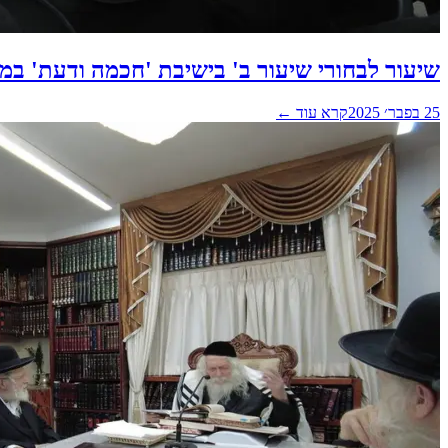
שיעור לבחורי שיעור ב' בישיבת 'חכמה ודעת' במ
25 בפבר׳ 2025
קרא עוד ←