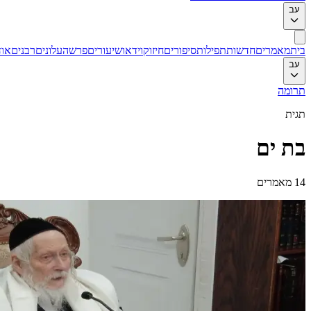
עב
בית
מאמרים
חדשות
תפילות
סיפורים
חיזוק
וידאו
שיעורים
פרשה
עלונים
רבנים
אוד
עב
תרומה
תגית
בת ים
14
מאמרים