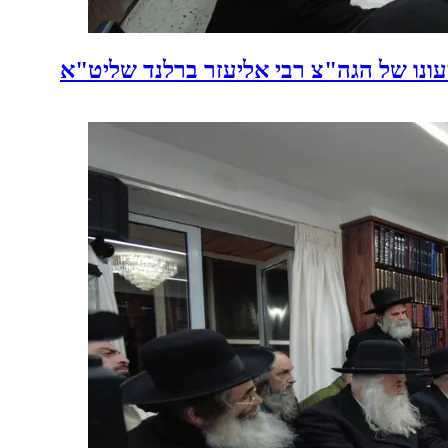
עונו של הגה"צ רבי אליעזר ברלנד שליט"א