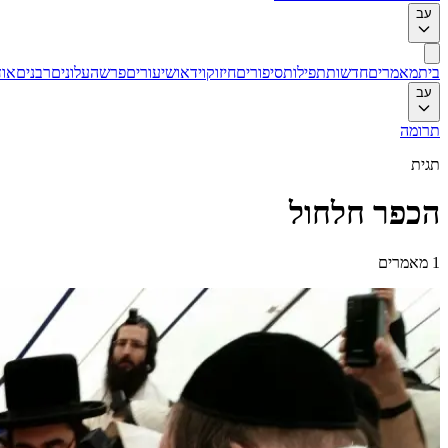
עב
בית
מאמרים
חדשות
תפילות
סיפורים
חיזוק
וידאו
שיעורים
פרשה
עלונים
רבנים
אוד
עב
תרומה
תגית
הכפר חלחול
1
מאמרים