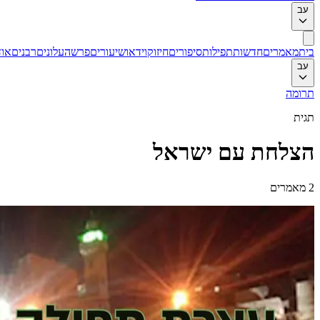
עב
בית
מאמרים
חדשות
תפילות
סיפורים
חיזוק
וידאו
שיעורים
פרשה
עלונים
רבנים
אוד
עב
תרומה
תגית
הצלחת עם ישראל
2
מאמרים