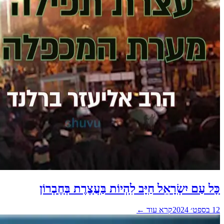
כָּל עַם יִשְׂרָאֵל חַיָּב לִהְיוֹת בַּעֲצֶרֶת בְּחֶבְרוֹן
12 בספט׳ 2024
קרא עוד ←