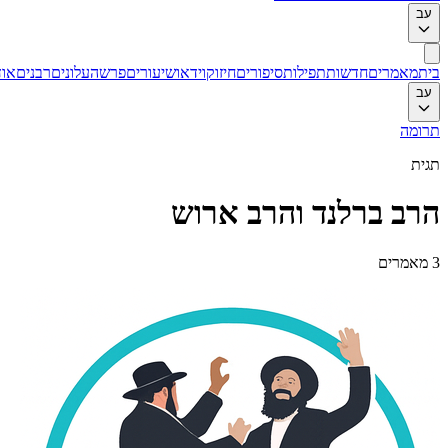
עב
בית
מאמרים
חדשות
תפילות
סיפורים
חיזוק
וידאו
שיעורים
פרשה
עלונים
רבנים
אוד
עב
תרומה
תגית
הרב ברלנד והרב ארוש
3
מאמרים