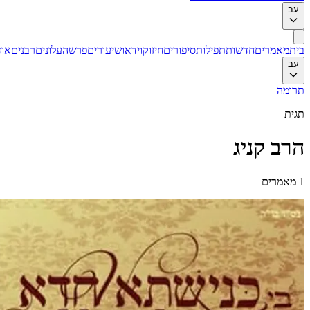
עב
בית
מאמרים
חדשות
תפילות
סיפורים
חיזוק
וידאו
שיעורים
פרשה
עלונים
רבנים
אוד
עב
תרומה
תגית
הרב קניג
1
מאמרים