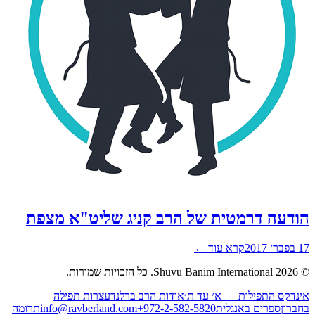
דעה דרמטית של הרב קניג שליט"א מצפת
201
קרא עוד ←
2026
Shuvu Banim International.
כל הזכויות שמורות.
נדקס התפילות — א׳ עד ת׳
אודות הרב ברלנד
עצרות תפילה
ברון
ספרים באנגלית
+972-2-582-5820
info@ravberland.com
תרומה