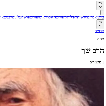
עב
בית
מאמרים
חדשות
תפילות
סיפורים
חיזוק
וידאו
שיעורים
פרשה
עלונים
רבנים
אוד
עב
תרומה
תגית
הרב שך
1
מאמרים