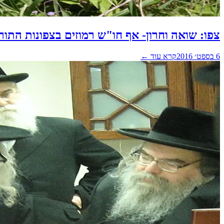
צפו: שואה וחרון- אף חו"ש רמוזים בצפונות הת
6 בספט׳ 2016
קרא עוד ←