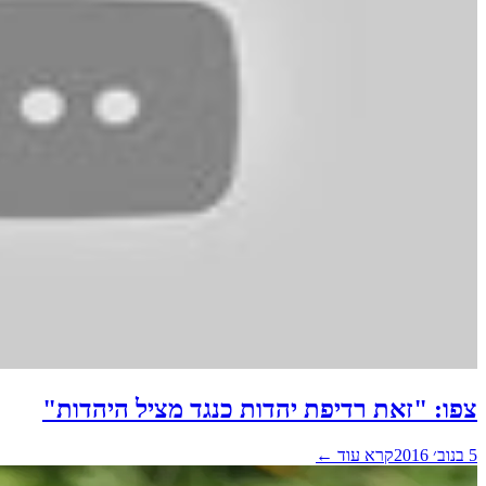
צפו: "זאת רדיפת יהדות כנגד מציל היהדות"
5 בנוב׳ 2016
קרא עוד ←