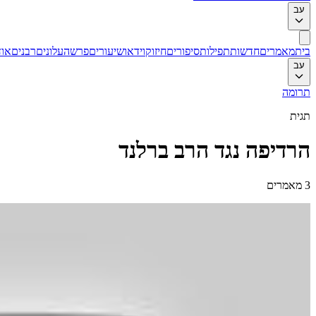
עב
בית
מאמרים
חדשות
תפילות
סיפורים
חיזוק
וידאו
שיעורים
פרשה
עלונים
רבנים
אוד
עב
תרומה
תגית
הרדיפה נגד הרב ברלנד
3
מאמרים