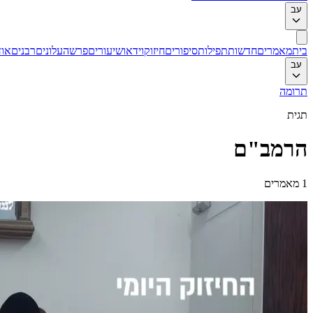
עב
בית
מאמרים
חדשות
תפילות
סיפורים
חיזוק
וידאו
שיעורים
פרשה
עלונים
רבנים
אוד
עב
תרומה
תגית
הרמב"ם
1
מאמרים