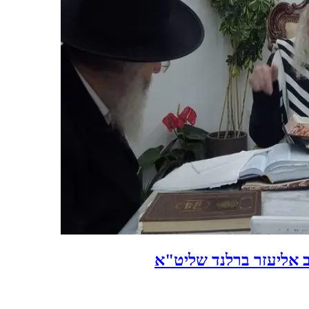
ב אליעזר ברלנד שליט"א