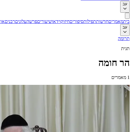
עב
בית
מאמרים
חדשות
תפילות
סיפורים
חיזוק
וידאו
שיעורים
פרשה
עלונים
רבנים
אוד
עב
תרומה
תגית
הר חומה
1
מאמרים