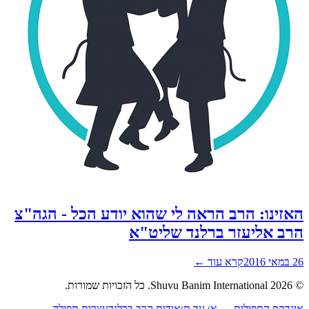
זינו: הרב הראה לי שהוא יודע הכל - הגה"צ
ב אליעזר ברלנד שליט"א
201
קרא עוד ←
2026
Shuvu Banim International.
כל הזכויות שמורות.
נדקס התפילות — א׳ עד ת׳
אודות הרב ברלנד
עצרות תפילה