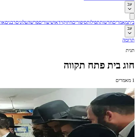
עב
בית
מאמרים
חדשות
תפילות
סיפורים
חיזוק
וידאו
שיעורים
פרשה
עלונים
רבנים
אוד
עב
תרומה
תגית
חוג בית פתח תקווה
1
מאמרים