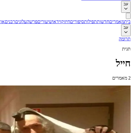
עב
בית
מאמרים
חדשות
תפילות
סיפורים
חיזוק
וידאו
שיעורים
פרשה
עלונים
רבנים
אוד
עב
תרומה
תגית
חייל
2
מאמרים