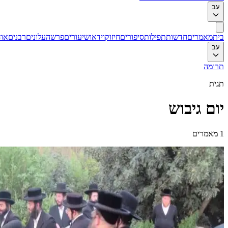
עב
בית
מאמרים
חדשות
תפילות
סיפורים
חיזוק
וידאו
שיעורים
פרשה
עלונים
רבנים
אוד
עב
תרומה
תגית
יום גיבוש
1
מאמרים