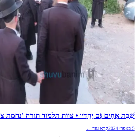
שֶׁבֶת אַחִים גַּם יַחְדָּיו • צוות תלמוד תורה 'נחמת 
5 באפר׳ 2024
קרא עוד ←