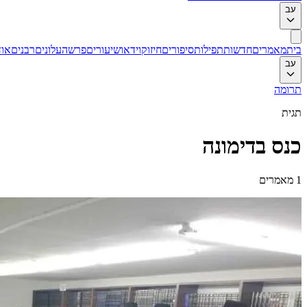
עב
בית
מאמרים
חדשות
תפילות
סיפורים
חיזוק
וידאו
שיעורים
פרשה
עלונים
רבנים
אוד
עב
תרומה
תגית
כנס בדימונה
1
מאמרים