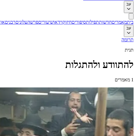
עב
בית
מאמרים
חדשות
תפילות
סיפורים
חיזוק
וידאו
שיעורים
פרשה
עלונים
רבנים
אוד
עב
תרומה
תגית
להתוודע ולהתגלות
1
מאמרים