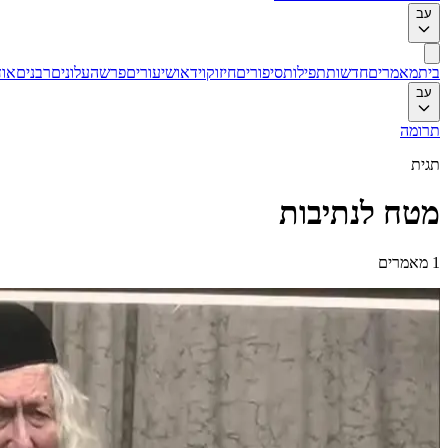
עב
בית
מאמרים
חדשות
תפילות
סיפורים
חיזוק
וידאו
שיעורים
פרשה
עלונים
רבנים
אוד
עב
תרומה
תגית
מטח לנתיבות
1
מאמרים