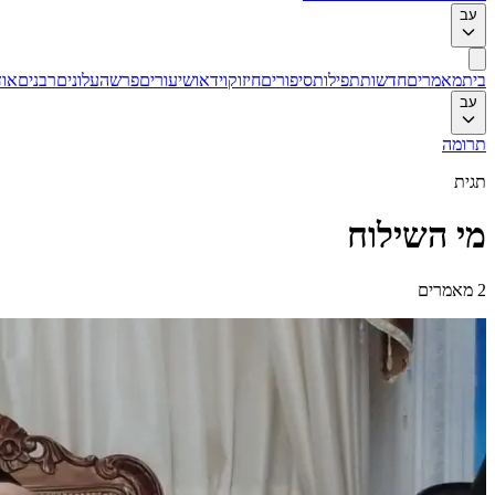
עב
בית
מאמרים
חדשות
תפילות
סיפורים
חיזוק
וידאו
שיעורים
פרשה
עלונים
רבנים
אוד
עב
תרומה
תגית
מי השילוח
2
מאמרים