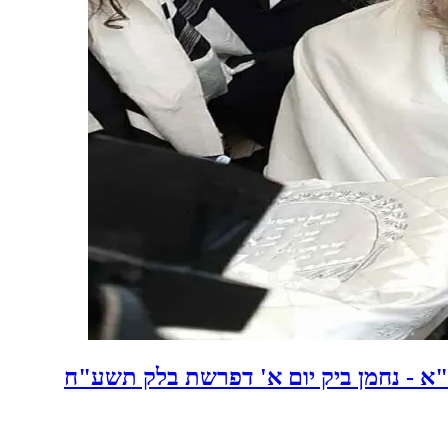
א - נחמן ביק יום א' דפרשת בלק תשע"ח