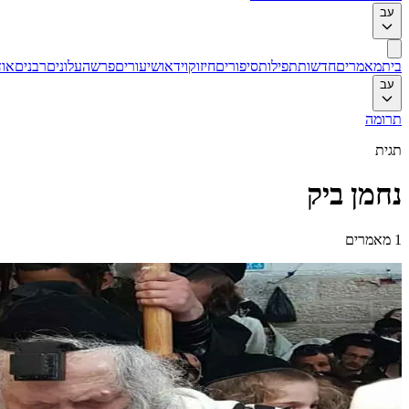
עב
בית
מאמרים
חדשות
תפילות
סיפורים
חיזוק
וידאו
שיעורים
פרשה
עלונים
רבנים
אוד
עב
תרומה
תגית
נחמן ביק
1
מאמרים