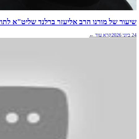
שיעור של מורנו הרב אליעזר ברלנד שליט"א לתו
24 ביוני 2026
קרא עוד ←