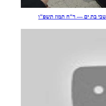
שבי בת ים — ר"ח תמוז תשפ"ו