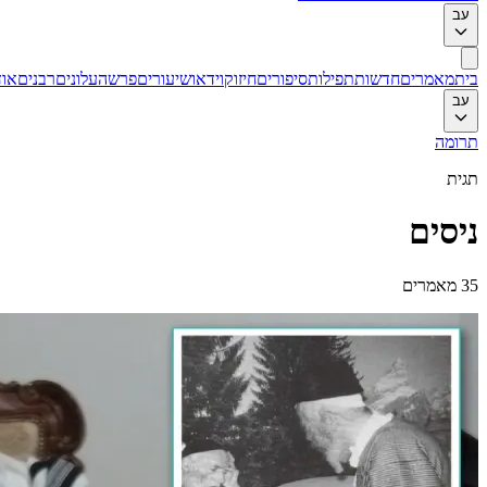
עב
בית
מאמרים
חדשות
תפילות
סיפורים
חיזוק
וידאו
שיעורים
פרשה
עלונים
רבנים
אוד
עב
תרומה
תגית
ניסים
35
מאמרים