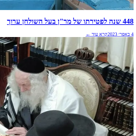
448 שנה לפטירתו של מר"ן בעל השולחן ערוך
4 באפר׳ 2023
קרא עוד ←