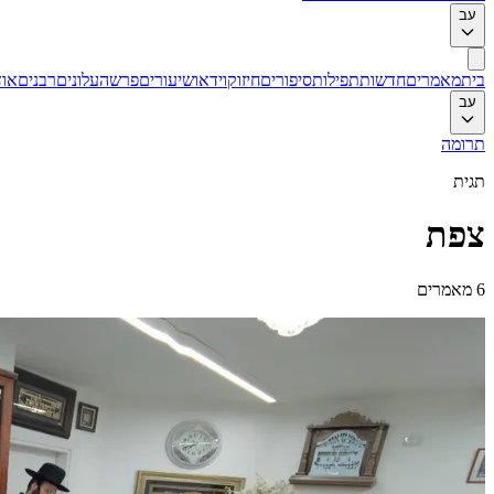
עב
בית
מאמרים
חדשות
תפילות
סיפורים
חיזוק
וידאו
שיעורים
פרשה
עלונים
רבנים
אוד
עב
תרומה
תגית
צפת
6
מאמרים