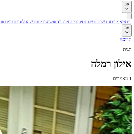
עב
בית
מאמרים
חדשות
תפילות
סיפורים
חיזוק
וידאו
שיעורים
פרשה
עלונים
רבנים
אוד
עב
תרומה
תגית
אילון רמלה
1
מאמרים