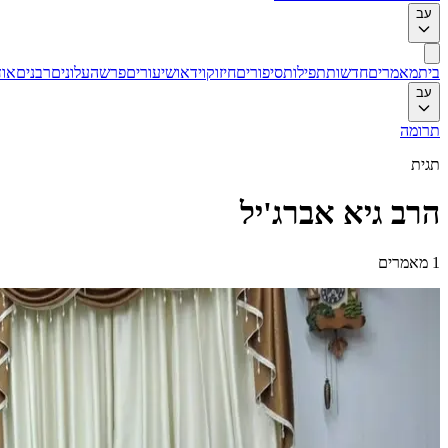
עב
בית
מאמרים
חדשות
תפילות
סיפורים
חיזוק
וידאו
שיעורים
פרשה
עלונים
רבנים
אוד
עב
תרומה
תגית
הרב גיא אברג'יל
1
מאמרים