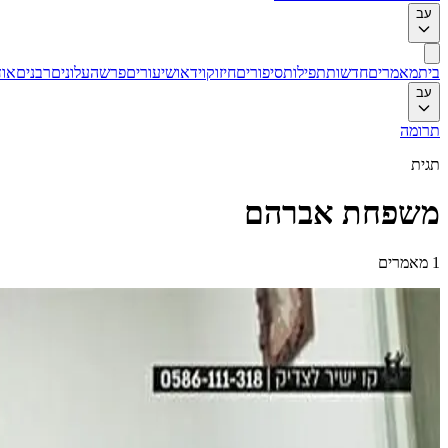
עב
בית
מאמרים
חדשות
תפילות
סיפורים
חיזוק
וידאו
שיעורים
פרשה
עלונים
רבנים
אוד
עב
תרומה
תגית
משפחת אברהם
1
מאמרים