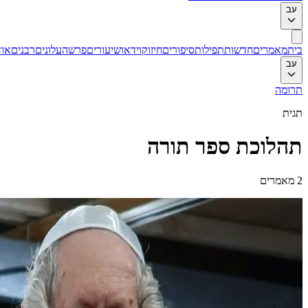
עב
בית
מאמרים
חדשות
תפילות
סיפורים
חיזוק
וידאו
שיעורים
פרשה
עלונים
רבנים
אוד
עב
תרומה
תגית
תהלוכת ספר תורה
2
מאמרים